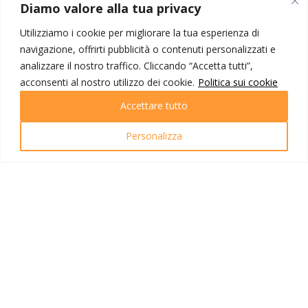
MONDO IOT VIAGGI
Diamo valore alla tua privacy
Corporate
Utilizziamo i cookie per migliorare la tua esperienza di
Contatti
navigazione, offrirti pubblicità o contenuti personalizzati e
analizzare il nostro traffico. Cliccando “Accetta tutti”,
I NOSTRI PRODOTTI
acconsenti al nostro utilizzo dei cookie.
Politica sui cookie
Destinazioni
Accettare tutto
Partenze
Emozioni di viaggio
Personalizza
Newsletter
Tutti i viaggi
Ricerca Viaggi
INFO UTILI
Link utili
Condizioni di viaggio
Privacy policy