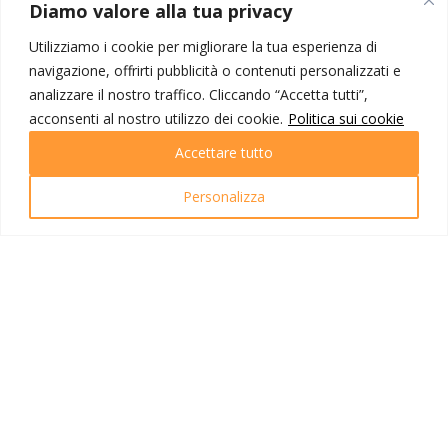
MONDO IOT VIAGGI
Diamo valore alla tua privacy
Corporate
Utilizziamo i cookie per migliorare la tua esperienza di
Contatti
navigazione, offrirti pubblicità o contenuti personalizzati e
analizzare il nostro traffico. Cliccando “Accetta tutti”,
I NOSTRI PRODOTTI
acconsenti al nostro utilizzo dei cookie.
Politica sui cookie
Destinazioni
Accettare tutto
Partenze
Emozioni di viaggio
Personalizza
Newsletter
Tutti i viaggi
Ricerca Viaggi
INFO UTILI
Link utili
Condizioni di viaggio
Privacy policy