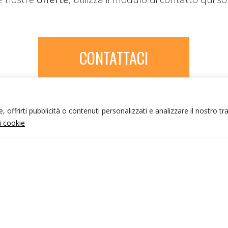
CONTATTACI
 offrirti pubblicità o contenuti personalizzati e analizzare il nostro tr
ui cookie
NFO UTILI
nk utili
ondizioni di viaggio