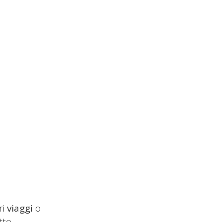
ri
viaggi
o
tto.