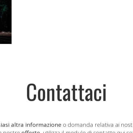
Contattaci
iasi altra informazione
o domanda relativa ai nost
le nostre
offerte
, utilizza il modulo di contatto qui so