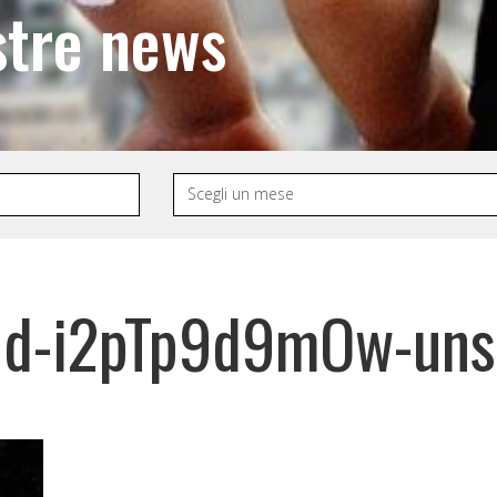
stre news
nd-i2pTp9d9mOw-uns