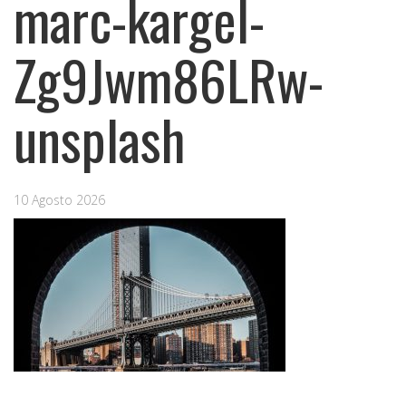
marc-kargel-
Zg9Jwm86LRw-
unsplash
10 Agosto 2026