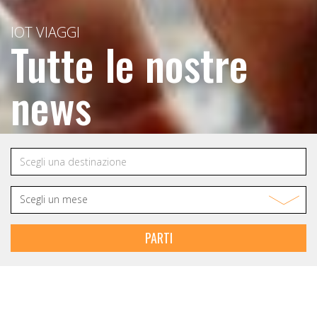
IOT VIAGGI
Tutte le nostre
news
PARTI