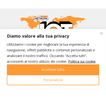
Diamo valore alla tua privacy
Utilizziamo i cookie per migliorare la tua esperienza di
MONDO IOT VIAGGI
navigazione, offrirti pubblicità o contenuti personalizzati e
analizzare il nostro traffico. Cliccando “Accetta tutti”,
Corporate
acconsenti al nostro utilizzo dei cookie.
Politica sui cookie
Contatti
Accettare tutto
I NOSTRI PRODOTTI
Personalizza
Destinazioni
Partenze
Emozioni di viaggio
Newsletter
Tutti i viaggi