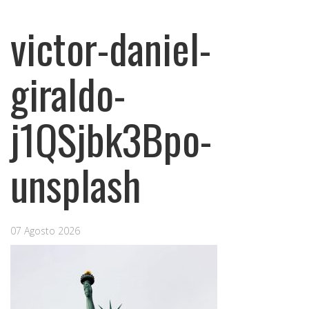
victor-daniel-
giraldo-
j1QSjbk3Bpo-
unsplash
07 Agosto 2026