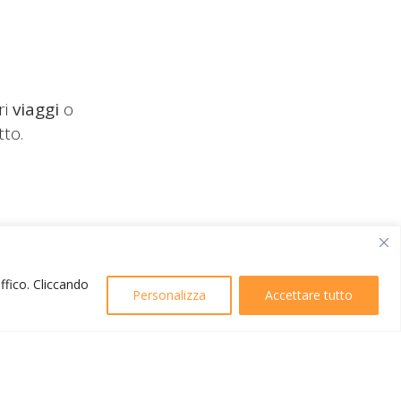
ri
viaggi
o
tto.
affico. Cliccando
Personalizza
Accettare tutto