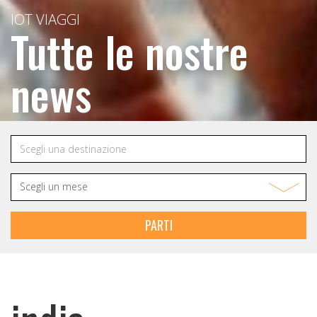
IOT VIAGGI
Tutte le nostre
news
PARTI