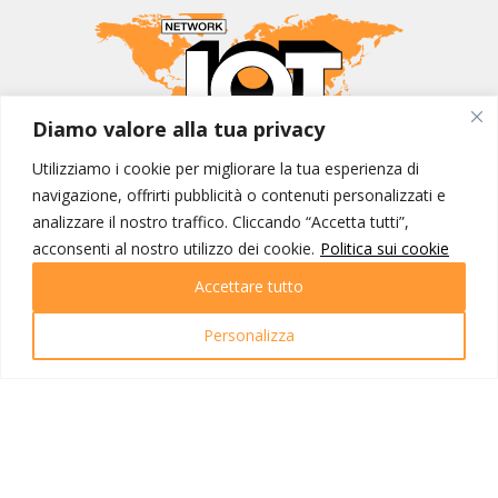
Diamo valore alla tua privacy
Utilizziamo i cookie per migliorare la tua esperienza di
MONDO IOT VIAGGI
navigazione, offrirti pubblicità o contenuti personalizzati e
Corporate
analizzare il nostro traffico. Cliccando “Accetta tutti”,
Contatti
acconsenti al nostro utilizzo dei cookie.
Politica sui cookie
Accettare tutto
I NOSTRI PRODOTTI
Destinazioni
Personalizza
Partenze
Emozioni di viaggio
Newsletter
Tutti i viaggi
Ricerca Viaggi