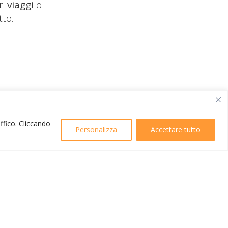
ri
viaggi
o
tto.
affico. Cliccando
Personalizza
Accettare tutto