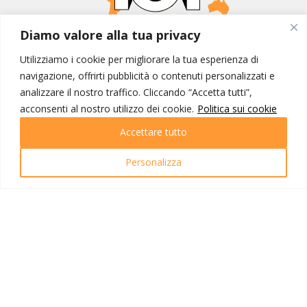
Diamo valore alla tua privacy
MONDO IOT VIAGGI
Utilizziamo i cookie per migliorare la tua esperienza di
Corporate
navigazione, offrirti pubblicità o contenuti personalizzati e
Contatti
analizzare il nostro traffico. Cliccando “Accetta tutti”,
acconsenti al nostro utilizzo dei cookie.
Politica sui cookie
I NOSTRI PRODOTTI
Accettare tutto
Destinazioni
Partenze
Personalizza
Emozioni di viaggio
Newsletter
Tutti i viaggi
Ricerca Viaggi
INFO UTILI
Link utili
Condizioni di viaggio
Privacy policy