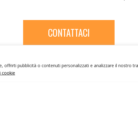
CONTATTACI
 offrirti pubblicità o contenuti personalizzati e analizzare il nostro tr
ui cookie
NFO UTILI
nk utili
ondizioni di viaggio