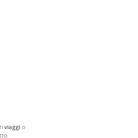
ri
viaggi
o
tto.