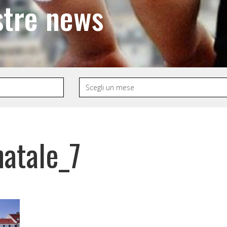
stre news
natale_7