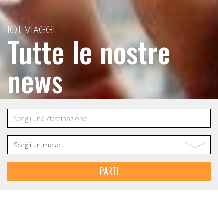
IOT VIAGGI
Tutte le nostre
news
PARTI