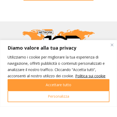
Diamo valore alla tua privacy
Utilizziamo i cookie per migliorare la tua esperienza di
navigazione, offrirti pubblicità o contenuti personalizzati e
MONDO IOT VIAGGI
analizzare il nostro traffico. Cliccando “Accetta tutti”,
acconsenti al nostro utilizzo dei cookie.
Politica sui cookie
Corporate
Contatti
Accettare tutto
I NOSTRI PRODOTTI
Personalizza
Destinazioni
Partenze
Emozioni di viaggio