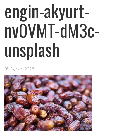
engin-akyurt-
nv0VMT-dM3c-
unsplash
08 Agosto 2026