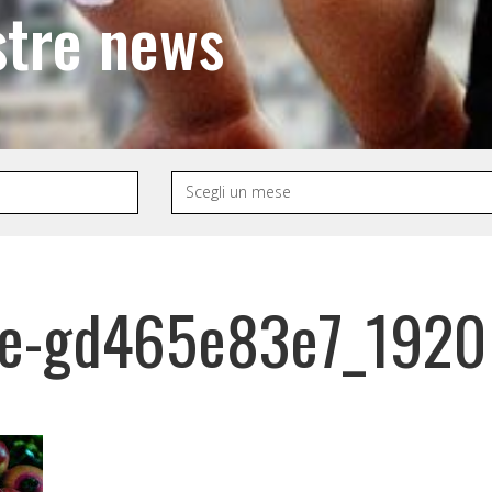
stre news
e-gd465e83e7_1920