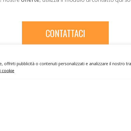
CONTATTACI
 offrirti pubblicità o contenuti personalizzati e analizzare il nostro tr
ui cookie
NFO UTILI
nk utili
ondizioni di viaggio