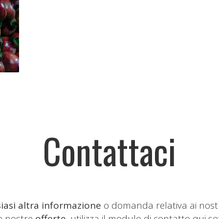
Contattaci
iasi altra informazione
o domanda relativa ai nost
le nostre
offerte
, utilizza il modulo di contatto qui so