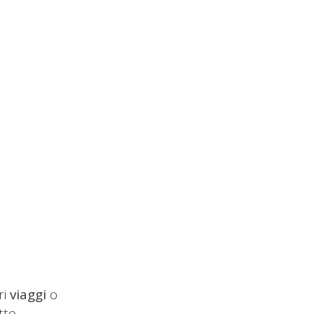
ri
viaggi
o
tto.