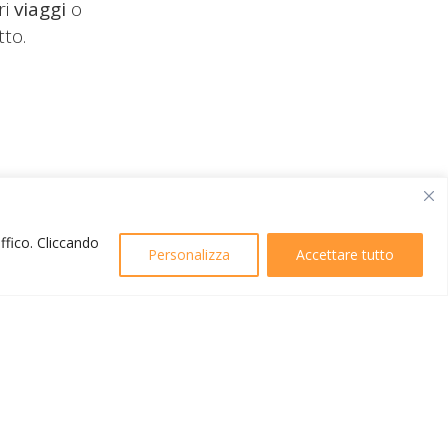
ri
viaggi
o
tto.
affico. Cliccando
Personalizza
Accettare tutto