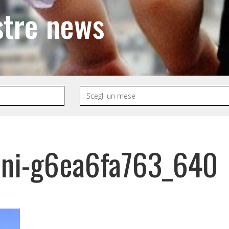
stre news
oni-g6ea6fa763_640