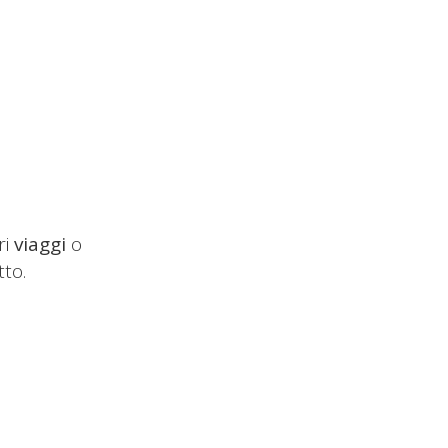
ri
viaggi
o
tto.