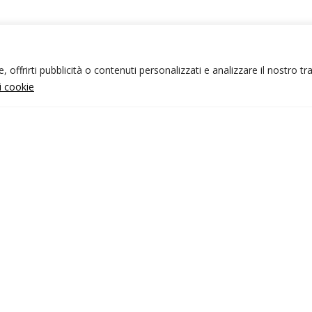
 offrirti pubblicità o contenuti personalizzati e analizzare il nostro tr
ui cookie
NFO UTILI
nk utili
ondizioni di viaggio
rivacy policy