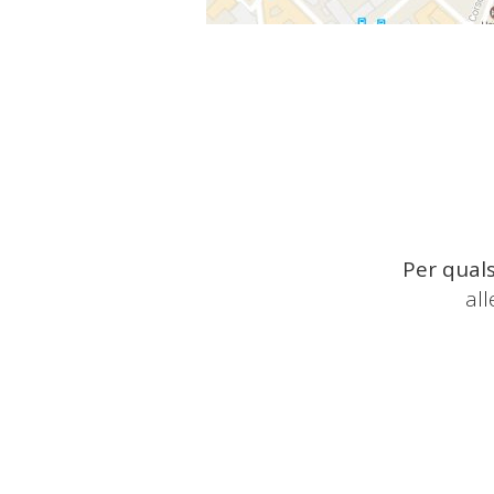
Per quals
al