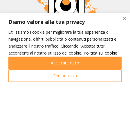
Diamo valore alla tua privacy
MONDO IOT VIAGGI
Utilizziamo i cookie per migliorare la tua esperienza di
Corporate
navigazione, offrirti pubblicità o contenuti personalizzati e
Contatti
analizzare il nostro traffico. Cliccando “Accetta tutti”,
acconsenti al nostro utilizzo dei cookie.
Politica sui cookie
I NOSTRI PRODOTTI
Accettare tutto
Destinazioni
Partenze
Personalizza
Emozioni di viaggio
Newsletter
Tutti i viaggi
Ricerca Viaggi
INFO UTILI
Link utili