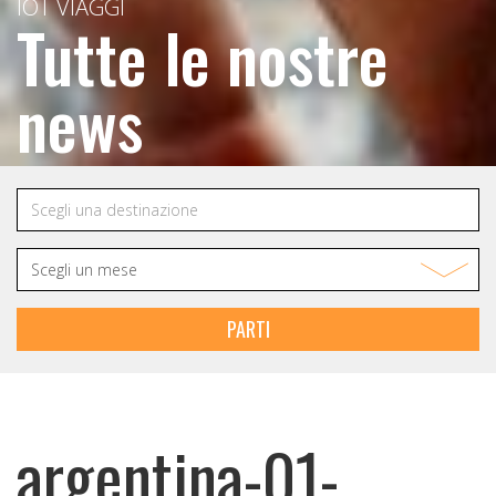
IOT VIAGGI
Tutte le nostre
news
PARTI
argentina-01-