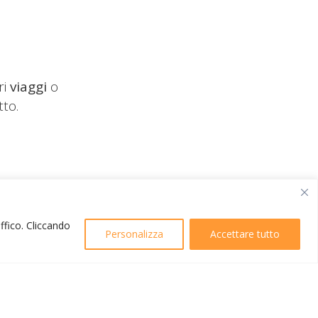
ri
viaggi
o
tto.
affico. Cliccando
Personalizza
Accettare tutto