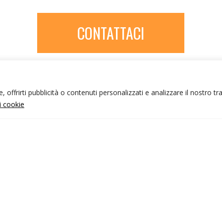
CONTATTACI
 offrirti pubblicità o contenuti personalizzati e analizzare il nostro tr
ui cookie
NFO UTILI
nk utili
ondizioni di viaggio
rivacy policy