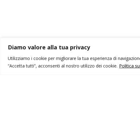
Diamo valore alla tua privacy
Utilizziamo i cookie per migliorare la tua esperienza di navigazione,
“Accetta tutti”, acconsenti al nostro utilizzo dei cookie.
Politica s
MONDO IOT VIAGGI
I
Corporate
Li
Contatti
C
P
I NOSTRI PRODOTTI