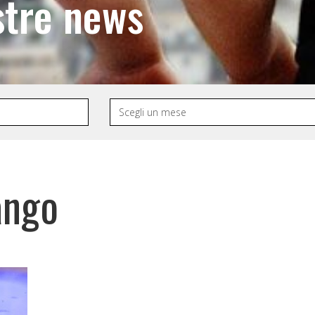
stre news
ango