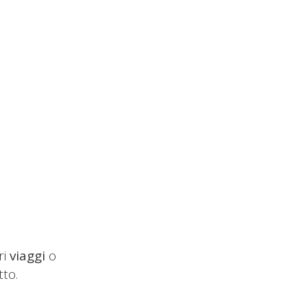
ri
viaggi
o
tto.