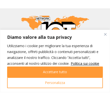
Diamo valore alla tua privacy
Utilizziamo i cookie per migliorare la tua esperienza di
MONDO IOT VIAGGI
navigazione, offrirti pubblicità o contenuti personalizzati e
analizzare il nostro traffico. Cliccando “Accetta tutti”,
Corporate
acconsenti al nostro utilizzo dei cookie.
Politica sui cookie
Contatti
Accettare tutto
I NOSTRI PRODOTTI
Personalizza
Destinazioni
Partenze
Emozioni di viaggio
Newsletter
Tutti i viaggi
Ricerca Viaggi