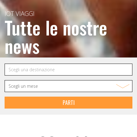
IOT VIAGGI
Tutte le nostre
news
PARTI