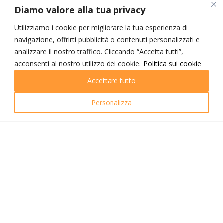
MONDO IOT VIAGGI
Diamo valore alla tua privacy
Corporate
Utilizziamo i cookie per migliorare la tua esperienza di
Contatti
navigazione, offrirti pubblicità o contenuti personalizzati e
analizzare il nostro traffico. Cliccando “Accetta tutti”,
I NOSTRI PRODOTTI
acconsenti al nostro utilizzo dei cookie.
Politica sui cookie
Destinazioni
Accettare tutto
Partenze
Emozioni di viaggio
Personalizza
Newsletter
Tutti i viaggi
Ricerca Viaggi
INFO UTILI
Link utili
Condizioni di viaggio
Privacy policy