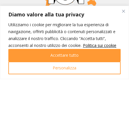
Diamo valore alla tua privacy
MONDO IOT VIAGGI
Utilizziamo i cookie per migliorare la tua esperienza di
Corporate
navigazione, offrirti pubblicità o contenuti personalizzati e
Contatti
analizzare il nostro traffico. Cliccando “Accetta tutti”,
acconsenti al nostro utilizzo dei cookie.
Politica sui cookie
I NOSTRI PRODOTTI
Accettare tutto
Destinazioni
Partenze
Emozioni di viaggio
Personalizza
Newsletter
Tutti i viaggi
Ricerca Viaggi
INFO UTILI
Link utili
Condizioni di viaggio
Privacy policy