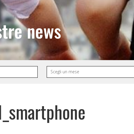
stre news
1_smartphone