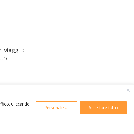
ri
viaggi
o
tto.
affico. Cliccando
Personalizza
Accettare tutto