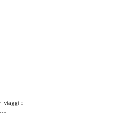
ri
viaggi
o
tto.