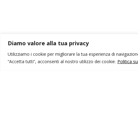
Diamo valore alla tua privacy
Utilizziamo i cookie per migliorare la tua esperienza di navigazione,
“Accetta tutti”, acconsenti al nostro utilizzo dei cookie.
Politica s
MONDO IOT VIAGGI
I
Corporate
Li
Contatti
C
P
I NOSTRI PRODOTTI