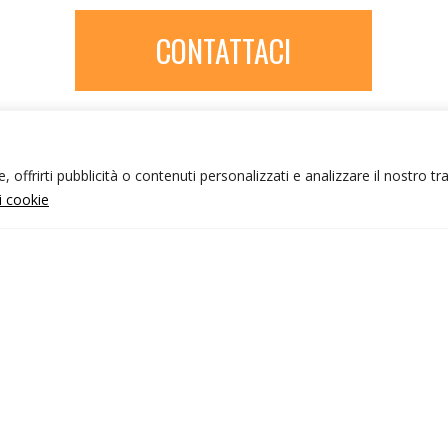
CONTATTACI
 offrirti pubblicità o contenuti personalizzati e analizzare il nostro tr
ui cookie
NFO UTILI
nk utili
ondizioni di viaggio
rivacy policy