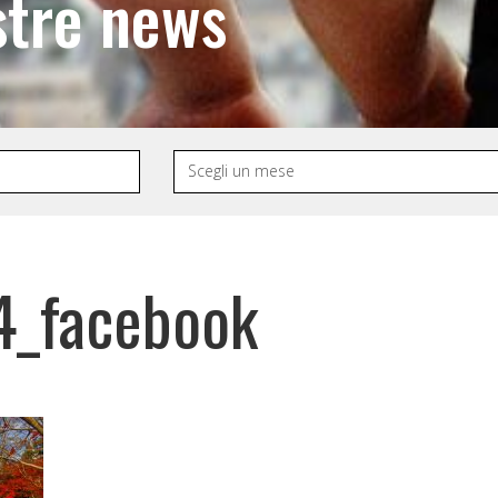
stre news
4_facebook