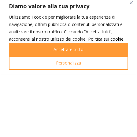
MONDO IOT VIAGGI
Diamo valore alla tua privacy
Corporate
Utilizziamo i cookie per migliorare la tua esperienza di
Contatti
navigazione, offrirti pubblicità o contenuti personalizzati e
analizzare il nostro traffico. Cliccando “Accetta tutti”,
I NOSTRI PRODOTTI
acconsenti al nostro utilizzo dei cookie.
Politica sui cookie
Destinazioni
Accettare tutto
Partenze
Emozioni di viaggio
Personalizza
Newsletter
Tutti i viaggi
Ricerca Viaggi
INFO UTILI
Link utili
Condizioni di viaggio
Privacy policy