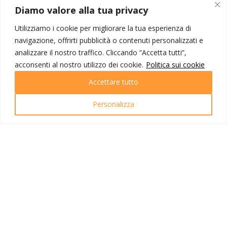
MONDO IOT VIAGGI
Diamo valore alla tua privacy
Corporate
Utilizziamo i cookie per migliorare la tua esperienza di
Contatti
navigazione, offrirti pubblicità o contenuti personalizzati e
analizzare il nostro traffico. Cliccando “Accetta tutti”,
I NOSTRI PRODOTTI
acconsenti al nostro utilizzo dei cookie.
Politica sui cookie
Destinazioni
Accettare tutto
Partenze
Emozioni di viaggio
Personalizza
Newsletter
Tutti i viaggi
Ricerca Viaggi
INFO UTILI
Link utili
Condizioni di viaggio
Privacy policy