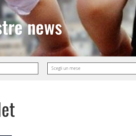
stre news
let