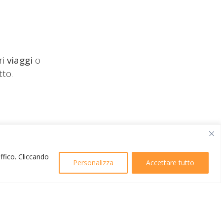
ri
viaggi
o
tto.
affico. Cliccando
Personalizza
Accettare tutto