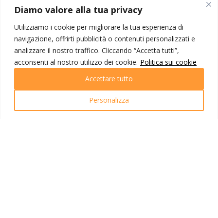
MONDO IOT VIAGGI
Diamo valore alla tua privacy
Corporate
Utilizziamo i cookie per migliorare la tua esperienza di
Contatti
navigazione, offrirti pubblicità o contenuti personalizzati e
analizzare il nostro traffico. Cliccando “Accetta tutti”,
I NOSTRI PRODOTTI
acconsenti al nostro utilizzo dei cookie.
Politica sui cookie
Destinazioni
Accettare tutto
Partenze
Emozioni di viaggio
Personalizza
Newsletter
Tutti i viaggi
Ricerca Viaggi
INFO UTILI
Link utili
Condizioni di viaggio
Privacy policy