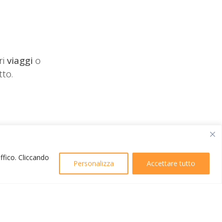
ri
viaggi
o
tto.
affico. Cliccando
Personalizza
Accettare tutto