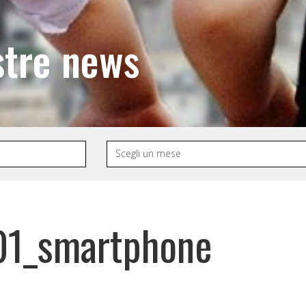
stre news
_01_smartphone