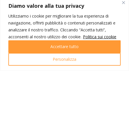
MONDO IOT VIAGGI
Diamo valore alla tua privacy
Corporate
Utilizziamo i cookie per migliorare la tua esperienza di
Contatti
navigazione, offrirti pubblicità o contenuti personalizzati e
analizzare il nostro traffico. Cliccando “Accetta tutti”,
I NOSTRI PRODOTTI
acconsenti al nostro utilizzo dei cookie.
Politica sui cookie
Destinazioni
Accettare tutto
Partenze
Emozioni di viaggio
Personalizza
Newsletter
Tutti i viaggi
Ricerca Viaggi
INFO UTILI
Link utili
Condizioni di viaggio
Privacy policy