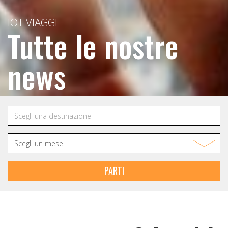
IOT VIAGGI
Tutte le nostre
news
PARTI