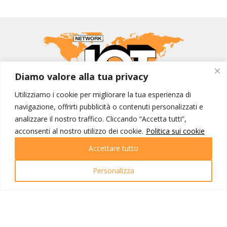
Diamo valore alla tua privacy
Utilizziamo i cookie per migliorare la tua esperienza di
MONDO IOT VIAGGI
navigazione, offrirti pubblicità o contenuti personalizzati e
analizzare il nostro traffico. Cliccando “Accetta tutti”,
Corporate
acconsenti al nostro utilizzo dei cookie.
Politica sui cookie
Contatti
Accettare tutto
I NOSTRI PRODOTTI
Personalizza
Destinazioni
Partenze
Emozioni di viaggio
Newsletter
Tutti i viaggi
Ricerca Viaggi