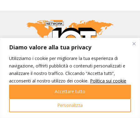
Diamo valore alla tua privacy
Utilizziamo i cookie per migliorare la tua esperienza di
MONDO IOT VIAGGI
navigazione, offrirti pubblicità o contenuti personalizzati e
analizzare il nostro traffico. Cliccando “Accetta tutti”,
Corporate
acconsenti al nostro utilizzo dei cookie.
Politica sui cookie
Contatti
Accettare tutto
I NOSTRI PRODOTTI
Personalizza
Destinazioni
Partenze
Emozioni di viaggio
Newsletter
Tutti i viaggi
Ricerca Viaggi