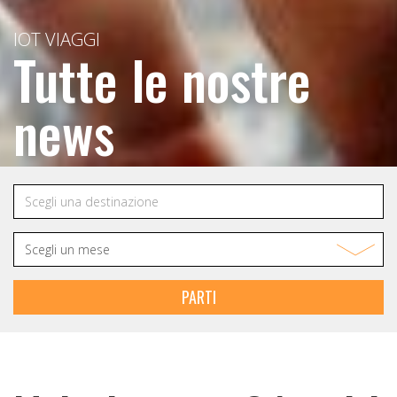
IOT VIAGGI
Tutte le nostre
news
PARTI