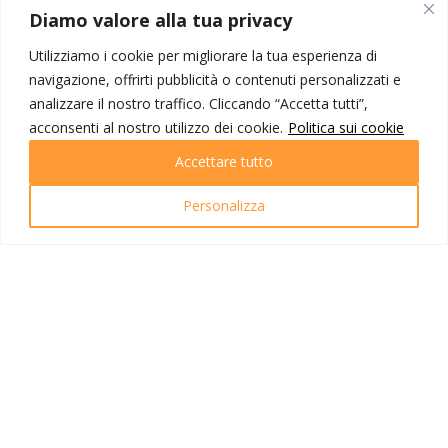
MONDO IOT VIAGGI
Diamo valore alla tua privacy
Corporate
Utilizziamo i cookie per migliorare la tua esperienza di
Contatti
navigazione, offrirti pubblicità o contenuti personalizzati e
analizzare il nostro traffico. Cliccando “Accetta tutti”,
I NOSTRI PRODOTTI
acconsenti al nostro utilizzo dei cookie.
Politica sui cookie
Destinazioni
Accettare tutto
Partenze
Emozioni di viaggio
Personalizza
Newsletter
Tutti i viaggi
Ricerca Viaggi
INFO UTILI
Link utili
Condizioni di viaggio
Privacy policy