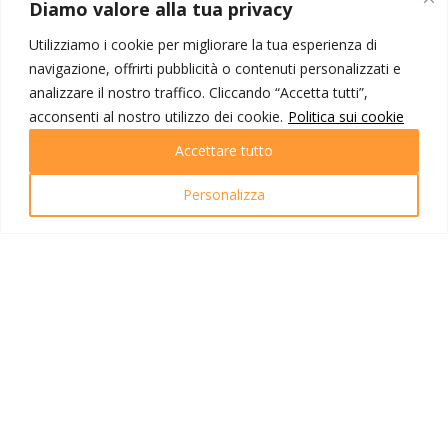
Diamo valore alla tua privacy
Corporate
Utilizziamo i cookie per migliorare la tua esperienza di
Contatti
navigazione, offrirti pubblicità o contenuti personalizzati e
analizzare il nostro traffico. Cliccando “Accetta tutti”,
I NOSTRI PRODOTTI
acconsenti al nostro utilizzo dei cookie.
Politica sui cookie
Destinazioni
Accettare tutto
Partenze
Emozioni di viaggio
Newsletter
Personalizza
Tutti i viaggi
Ricerca Viaggi
INFO UTILI
Link utili
Condizioni di viaggio
Privacy policy