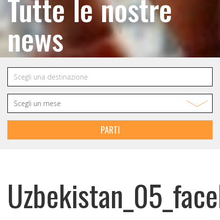
Tutte le nostre
news
PARTI
Uzbekistan_05_fac