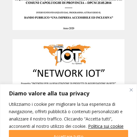
Diamo valore alla tua privacy
Utilizziamo i cookie per migliorare la tua esperienza di
navigazione, offrirti pubblicità o contenuti personalizzati e
analizzare il nostro traffico. Cliccando “Accetta tutti”,
Created by
B42
acconsenti al nostro utilizzo dei cookie.
Politica sui cookie
NETWORK IOT © INTERNATIONAL ORGANIZATION OF TOURISM SRL -
PORDENONE p.iva 01228770937 | IOT VIAGGI SRL - GORIZIA p.iva
Accettare tutto