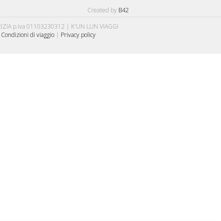
Created by
B42
IA p.iva 01103230312 | K'UN LUN VIAGGI
|
Condizioni di viaggio
|
Privacy policy