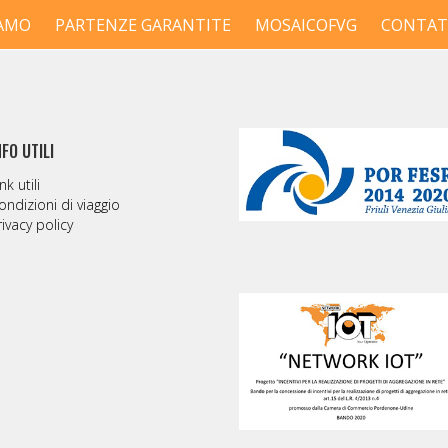
IAMO
PARTENZE GARANTITE
MOSAICOFVG
CONTAT
NFO UTILI
nk utili
ondizioni di viaggio
rivacy policy