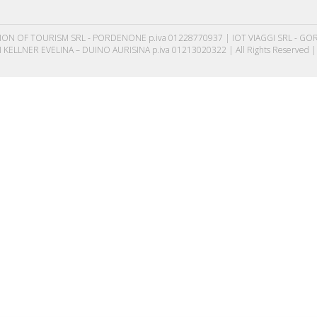
 OF TOURISM SRL - PORDENONE p.iva 01228770937 | IOT VIAGGI SRL - GORIZ
 KELLNER EVELINA – DUINO AURISINA p.iva 01213020322 | All Rights Reserved 