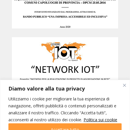
Diamo valore alla tua privacy
Utilizziamo i cookie per migliorare la tua esperienza di
navigazione, offrirti pubblicità o contenuti personalizzati e
analizzare il nostro traffico. Cliccando “Accetta tutti”,
Created by
B42
acconsenti al nostro utilizzo dei cookie.
Politica sui cookie
NETWORK IOT © INTERNATIONAL ORGANIZATION OF TOURISM SRL -
PORDENONE p.iva 01228770937 | IOT VIAGGI SRL - GORIZIA p.iva
Accettare tutto