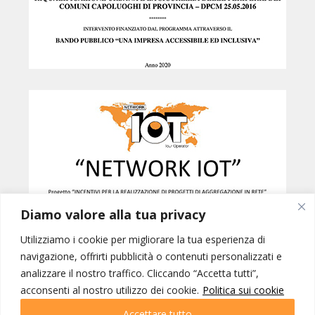
Diamo valore alla tua privacy
Utilizziamo i cookie per migliorare la tua esperienza di
navigazione, offrirti pubblicità o contenuti personalizzati e
analizzare il nostro traffico. Cliccando “Accetta tutti”,
Created by
B42
acconsenti al nostro utilizzo dei cookie.
Politica sui cookie
NETWORK IOT © INTERNATIONAL ORGANIZATION OF TOURISM SRL -
PORDENONE p.iva 01228770937 | IOT VIAGGI SRL - GORIZIA p.iva
Accettare tutto