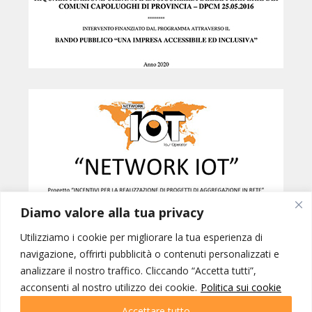
Diamo valore alla tua privacy
Utilizziamo i cookie per migliorare la tua esperienza di
navigazione, offrirti pubblicità o contenuti personalizzati e
analizzare il nostro traffico. Cliccando “Accetta tutti”,
Created by
B42
acconsenti al nostro utilizzo dei cookie.
Politica sui cookie
NETWORK IOT © INTERNATIONAL ORGANIZATION OF TOURISM SRL -
PORDENONE p.iva 01228770937 | IOT VIAGGI SRL - GORIZIA p.iva
Accettare tutto