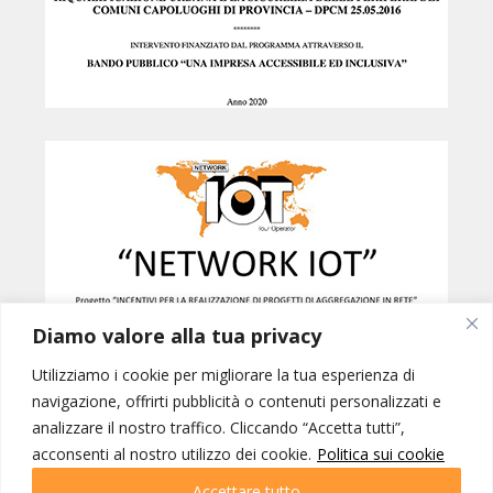
Diamo valore alla tua privacy
Utilizziamo i cookie per migliorare la tua esperienza di
navigazione, offrirti pubblicità o contenuti personalizzati e
analizzare il nostro traffico. Cliccando “Accetta tutti”,
Created by
B42
acconsenti al nostro utilizzo dei cookie.
Politica sui cookie
NETWORK IOT © INTERNATIONAL ORGANIZATION OF TOURISM SRL -
PORDENONE p.iva 01228770937 | IOT VIAGGI SRL - GORIZIA p.iva
Accettare tutto