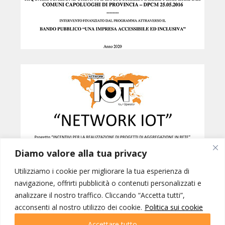
Diamo valore alla tua privacy
Utilizziamo i cookie per migliorare la tua esperienza di
navigazione, offrirti pubblicità o contenuti personalizzati e
analizzare il nostro traffico. Cliccando “Accetta tutti”,
Created by
B42
acconsenti al nostro utilizzo dei cookie.
Politica sui cookie
NETWORK IOT © INTERNATIONAL ORGANIZATION OF TOURISM SRL -
PORDENONE p.iva 01228770937 | IOT VIAGGI SRL - GORIZIA p.iva
Accettare tutto