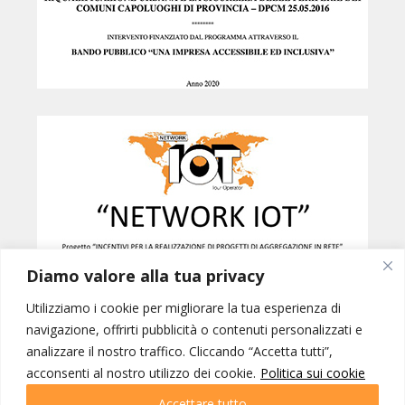
Diamo valore alla tua privacy
Utilizziamo i cookie per migliorare la tua esperienza di
navigazione, offrirti pubblicità o contenuti personalizzati e
analizzare il nostro traffico. Cliccando “Accetta tutti”,
Created by
B42
acconsenti al nostro utilizzo dei cookie.
Politica sui cookie
NETWORK IOT © INTERNATIONAL ORGANIZATION OF TOURISM SRL -
PORDENONE p.iva 01228770937 | IOT VIAGGI SRL - GORIZIA p.iva
Accettare tutto