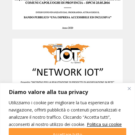
Diamo valore alla tua privacy
Utilizziamo i cookie per migliorare la tua esperienza di
navigazione, offrirti pubblicità o contenuti personalizzati e
analizzare il nostro traffico. Cliccando “Accetta tutti”,
Created by
B42
acconsenti al nostro utilizzo dei cookie.
Politica sui cookie
NETWORK IOT © INTERNATIONAL ORGANIZATION OF TOURISM SRL -
PORDENONE p.iva 01228770937 | IOT VIAGGI SRL - GORIZIA p.iva
Accettare tutto