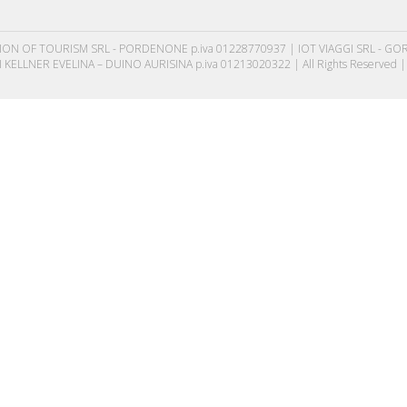
 OF TOURISM SRL - PORDENONE p.iva 01228770937 | IOT VIAGGI SRL - GORIZ
 KELLNER EVELINA – DUINO AURISINA p.iva 01213020322 | All Rights Reserved 