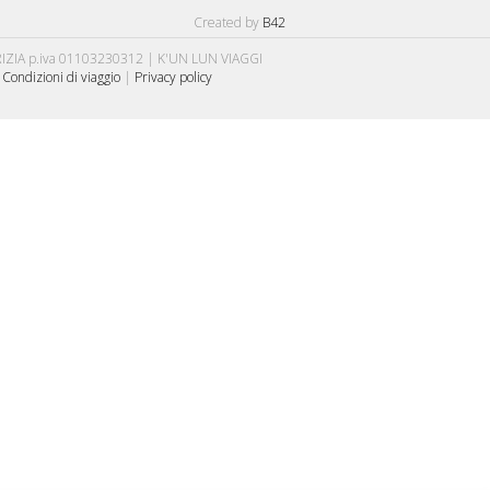
Created by
B42
IA p.iva 01103230312 | K'UN LUN VIAGGI
|
Condizioni di viaggio
|
Privacy policy