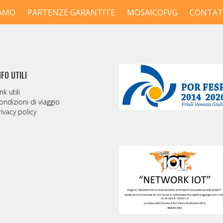
IAMO
PARTENZE GARANTITE
MOSAICOFVG
CONTAT
NFO UTILI
nk utili
ondizioni di viaggio
rivacy policy