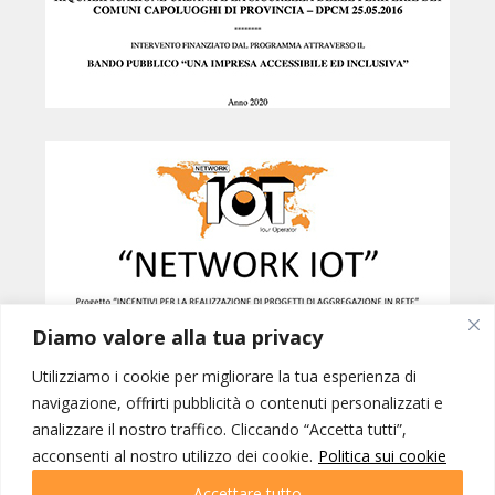
Diamo valore alla tua privacy
Utilizziamo i cookie per migliorare la tua esperienza di
navigazione, offrirti pubblicità o contenuti personalizzati e
analizzare il nostro traffico. Cliccando “Accetta tutti”,
Created by
B42
acconsenti al nostro utilizzo dei cookie.
Politica sui cookie
NETWORK IOT © INTERNATIONAL ORGANIZATION OF TOURISM SRL -
PORDENONE p.iva 01228770937 | IOT VIAGGI SRL - GORIZIA p.iva
Accettare tutto