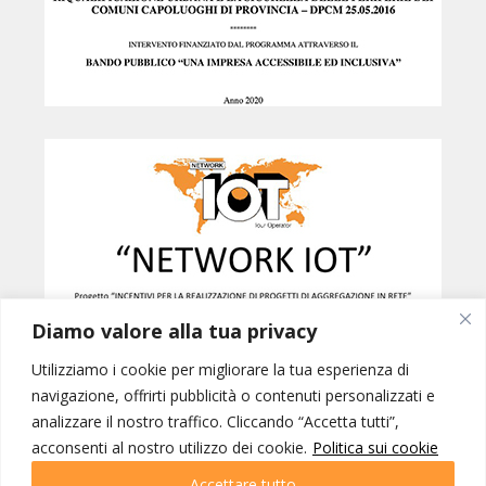
Diamo valore alla tua privacy
Utilizziamo i cookie per migliorare la tua esperienza di
navigazione, offrirti pubblicità o contenuti personalizzati e
analizzare il nostro traffico. Cliccando “Accetta tutti”,
Created by
B42
acconsenti al nostro utilizzo dei cookie.
Politica sui cookie
NETWORK IOT © INTERNATIONAL ORGANIZATION OF TOURISM SRL -
PORDENONE p.iva 01228770937 | IOT VIAGGI SRL - GORIZIA p.iva
Accettare tutto