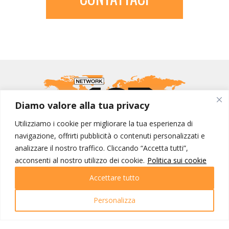
Diamo valore alla tua privacy
Utilizziamo i cookie per migliorare la tua esperienza di
navigazione, offrirti pubblicità o contenuti personalizzati e
analizzare il nostro traffico. Cliccando “Accetta tutti”,
MONDO IOT VIAGGI
acconsenti al nostro utilizzo dei cookie.
Politica sui cookie
Corporate
Accettare tutto
Contatti
Personalizza
I NOSTRI PRODOTTI
Destinazioni