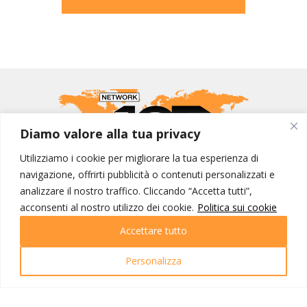
Diamo valore alla tua privacy
Utilizziamo i cookie per migliorare la tua esperienza di
navigazione, offrirti pubblicità o contenuti personalizzati e
MONDO IOT VIAGGI
analizzare il nostro traffico. Cliccando “Accetta tutti”,
acconsenti al nostro utilizzo dei cookie.
Politica sui cookie
Corporate
Contatti
Accettare tutto
I NOSTRI PRODOTTI
Personalizza
Destinazioni
Partenze