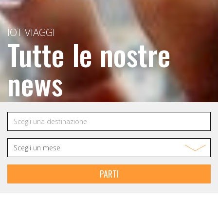
IOT VIAGGI
Tutte le nostre
news
PARTI