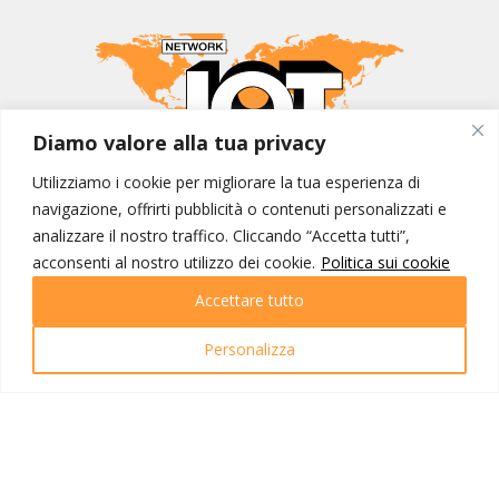
Diamo valore alla tua privacy
Utilizziamo i cookie per migliorare la tua esperienza di
MONDO IOT VIAGGI
navigazione, offrirti pubblicità o contenuti personalizzati e
Corporate
analizzare il nostro traffico. Cliccando “Accetta tutti”,
Contatti
acconsenti al nostro utilizzo dei cookie.
Politica sui cookie
Accettare tutto
I NOSTRI PRODOTTI
Destinazioni
Personalizza
Partenze
Emozioni di viaggio
Newsletter
Tutti i viaggi
Ricerca Viaggi