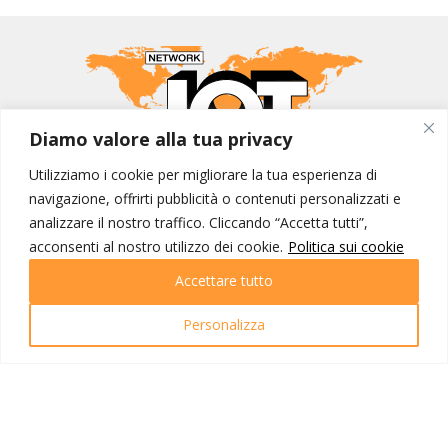
Diamo valore alla tua privacy
Utilizziamo i cookie per migliorare la tua esperienza di
MONDO IOT VIAGGI
navigazione, offrirti pubblicità o contenuti personalizzati e
analizzare il nostro traffico. Cliccando “Accetta tutti”,
Corporate
acconsenti al nostro utilizzo dei cookie.
Politica sui cookie
Contatti
Accettare tutto
I NOSTRI PRODOTTI
Personalizza
Destinazioni
Partenze
Emozioni di viaggio
Newsletter
Tutti i viaggi
Ricerca Viaggi