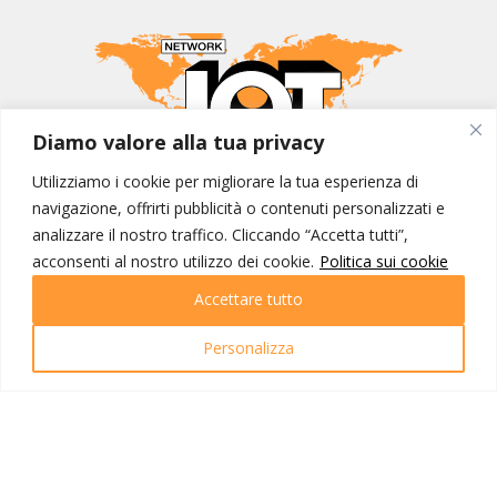
Diamo valore alla tua privacy
Utilizziamo i cookie per migliorare la tua esperienza di
MONDO IOT VIAGGI
navigazione, offrirti pubblicità o contenuti personalizzati e
Corporate
analizzare il nostro traffico. Cliccando “Accetta tutti”,
Contatti
acconsenti al nostro utilizzo dei cookie.
Politica sui cookie
Accettare tutto
I NOSTRI PRODOTTI
Destinazioni
Personalizza
Partenze
Emozioni di viaggio
Newsletter
Tutti i viaggi
Ricerca Viaggi