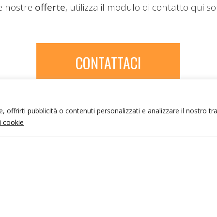
le nostre
offerte
, utilizza il modulo di contatto qui so
CONTATTACI
 offrirti pubblicità o contenuti personalizzati e analizzare il nostro tr
ui cookie
NFO UTILI
nk utili