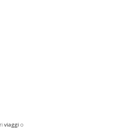
ri
viaggi
o